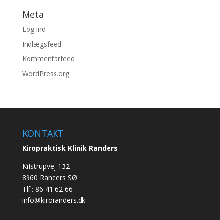
Meta
Log ind
Indlægsfeed
Kommentarfeed
WordPress.org
KONTAKT
Kiropraktisk Klinik Randers
Kristrupvej 132
8960 Randers SØ
Tlf.: 86 41 62 66
info@kiroranders.dk